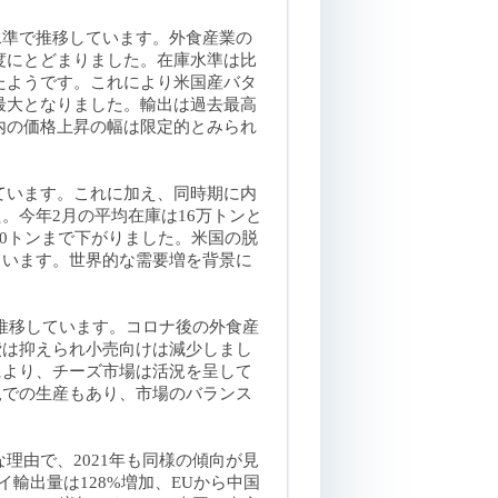
水準で推移しています。外食産業の
度にとどまりました。在庫水準は比
たようです。これにより米国産バタ
最大となりました。輸出は過去最高
内の価格上昇の幅は限定的とみられ
ています。これに加え、同時期に内
。今年2月の平均在庫は16万トンと
000トンまで下がりました。米国の脱
ています。世界的な需要増を背景に
に推移しています。コロナ後の外食産
費は抑えられ小売向けは減少しまし
により、チーズ市場は活況を呈して
規での生産もあり、市場のバランス
理由で、2021年も同様の傾向が見
イ輸出量は128%増加、EUから中国