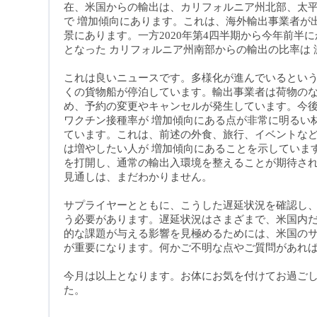
在、米国からの輸出は、カリフォルニア州北部、太
で 増加傾向にあります。これは、海外輸出事業者が
景にあります。一方2020年第4四半期から今年前半
となった カリフォルニア州南部からの輸出の比率は
これは良いニュースです。多様化が進んでいるとい
くの貨物船が停泊しています。輸出事業者は荷物の
め、予約の変更やキャンセルが発生しています。今
ワクチン接種率が 増加傾向にある点が非常に明るい
ています。これは、前述の外食、旅行、イベントなど
は増やしたい人が 増加傾向にあることを示していま
を打開し、通常の輸出入環境を整えることが期待さ
見通しは、まだわかりません
。
サプライヤーとともに、こうした遅延状況を確認し
う必要があります。遅延状況はさまざまで、米国内
的な課題が与える影響を見極めるためには、米国の
が重要になります。何かご不明な点やご質問があれ
今月は以上となります。お体にお気を付けてお過ご
た。