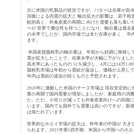
次に米国の乳製品の状況ですが、バターは在庫が高
回復による内需の拡大と 輸出拡大の影響は、若干程
較的高く、外食産業の再開に 向けた需要も落ち着い
ーが 世界で優位性を持つことになり、輸出量は過去
の水準でしたが、国内市場では未だ在庫が多く、 年
ます
。
米国産脱脂粉乳の輸出量は、年初から好調に推移し
需が拡大したことで、在庫水準が大幅に下がりました
高水準にあったものの 12％減少し、4月には14万1,
脂粉乳市場は年初から需給が逼迫し、価格が上昇し
年内は需給の逼迫が続くものと予想されます
。
2020年に激動した米国のチーズ市場は 現在安定的
業の再開で国内需要が増加しましたが、家庭用の消
た。ただ、小売りが減っても外食産業向けへの回復
います。国内でも国外でも需要は高いのですが、新
は保たれています
。
世界的なホエイ市場の拡大は、昨年来の中国が 大きな
られます。2021年第1四半期、米国から中国へのホエ