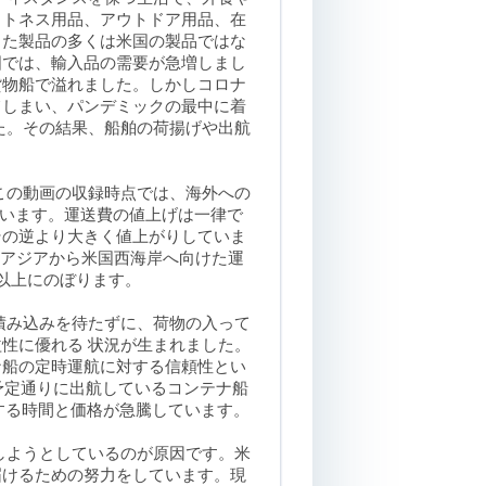
ットネス用品、アウトドア用品、在
した製品の多くは米国の製品ではな
国では、輸入品の需要が急増しまし
貨物船で溢れました。しかしコロナ
てしまい、パンデミックの最中に着
た。その結果、船舶の荷揚げや出航
この動画の収録時点では、海外への
ています。運送費の値上げは一律で
その逆より大きく値上がりしていま
と、東アジアから米国西海岸へ向けた運
以上にのぼります
。
積み込みを待たずに、荷物の入って
性に優れる 状況が生まれました。
ナ船の定時運航に対する信頼性とい
。予定通りに出航しているコンテナ船
要する時間と価格が急騰しています
。
しようとしているのが原因です。米
届けるための努力をしています。現