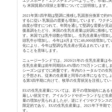
エクスポート・エクスチェンジへようこそ。市場に
ら 米国貿易の現状と影響についてご説明致します。
2021年第1四半期は堅調に推移し乳固形分換算で約
するに従い 乳製品の需要も増加しています。ワクチ
由度が増すにつれて、年間を通して堅調な需要が見
復基調をたどり、米国の生乳生産量は好調に推移して
す。米国では乳牛頭数が増加し、生乳生産量が増加してい
頭乳牛が増加し、今年は4月までに48,000頭増加
化により、今年は堅調な乳生産が見込まれています
ることを意味します。
ニュージーランドでは、2020/21年の 生乳生産量
生乳生産量は前年同期比6.4%増の 770万トンに達
シーズンはすでに終盤です。年内のトータルでの生乳
と予想され、従来の生産量と同等の水準になるでしょう
る第3四半期に向けて、牧草の生育状況を注視してい
E
Uの生乳生産量については、若干の増加傾向にあるも
厳しい状況です。アイルランドやポーランドなど生
量の増加が見られましたが、逆にドイツやフランスの
限定的であり、EUの生乳生産量は、2021年下半期
す
。