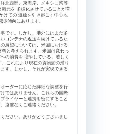
平洋北西部、東海岸、メキシコ湾等
出港元を 多様化させていることが背
にかけての 遅延を引き起こす中心地
 減少傾向にあります
。
う事です。しかし、港外にはまだ多
ないコンテナの返送を続けているた
後の展望については、米国における
材料と考えられます。米国は変わっ
への消費を 増やしている、若しく
す。これにより現在の貨物船の滞り
れます。しかし、それが実現できる
、オーダーに応じた詳細な調整を行
だけではありません。これらの国際
サプライヤーと連携を密にすること
ば、遠慮なくご連絡ください
。
しください。ありがとうございまし