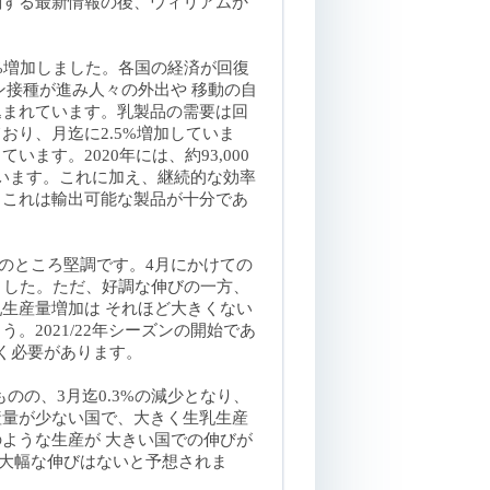
関する最新情報の後、ウィリアムか
8%増加しました。各国の経済が回復
ン接種が進み人々の外出や 移動の自
込まれています。乳製品の需要は回
おり、月迄に2.5%増加していま
ます。2020年には、約93,000
しています。これに加え、継続的な効率
。これは輸出可能な製品が十分であ
は今のところ堅調です。4月にかけての
しました。ただ、好調な伸びの一方、
生産量増加は それほど大きくない
。2021/22年シーズンの開始であ
く必要があります
。
のの、3月迄0.3%の減少となり、
産量が少ない国で、大きく生乳生産
ような生産が 大きい国での伸びが
で 大幅な伸びはないと予想されま