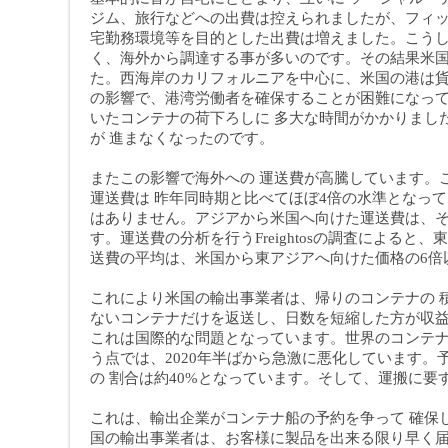
ジム、旅行などへの出費は控えられましたが、フィ
宅勤務環境等を目的とした出費は増えました。こう
く、海外から調達する事が多いのです。その結果米
た。西海岸のカリフォルニアを中心に、米国の港は
の影響で、港湾労働者を確保することが困難になっ
いたコンテナの荷下ろしに 多大な時間がかかりまし
が 進まなくなったのです
。
またこの影響で海外への 運送費が高騰しています。
運送費は 昨年同時期と比べてほぼ4倍の水準となっ
はありません。アジアから米国へ向けた運送費は、
す。運送費の分析を行うFreightosの調査による
送費の平均は、米国から東アジアへ向けた価格の6倍
これにより米国の輸出事業者は、帰りのコンテナの 
ないコンテナだけを返送し、日数を短縮した方が収益
これは国際的な問題となっています。世界のコンテ
う点では、2020年半ばから急激に悪化しています
の 割合は約40%となっています。そして、運搬に
これは、輸出企業がコンテナ船の予約を争って 確保
国の輸出事業者は、お客様に製品を出来る限り早く