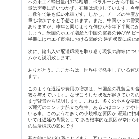
へのホエイ輸出量は37%増加、ベラルーシから中国へ
量は需要に追いつかず、在庫は減少しています。今年
こ数年で最も低い水準です。しかし、チーズの生産
量も増加すると予想されます。また、中国からの需要
ありますが、昨年と同じような伸びが今年下半期にか
しょう。米国のホエイ増産と中国の需要の伸びが ピ
半期にはホエイ市場における需給の 逼迫状況に歯止
次に、輸出入や配送環境を取り巻く現状の詳細につ
ムから説明致します
。
ありがとう。ここからは、世界中で発生している運送
ます
。
このような遅延や費用の増加は、米国産の乳製品を含
響を与えています。なぜこうした状況が起きている
まず背景から説明します。これは、多くの小さな要
ズ運河のコンテナ船立ち往生、あるいはコンテナや
いる事。このような多くの小規模な要因が 遅延に拍
いては遅延の背景として ある根本的な原因が挙げら
の生活様式の変化です
。
基本的に皆が自宅にとどまり、互いに ソーシャル・