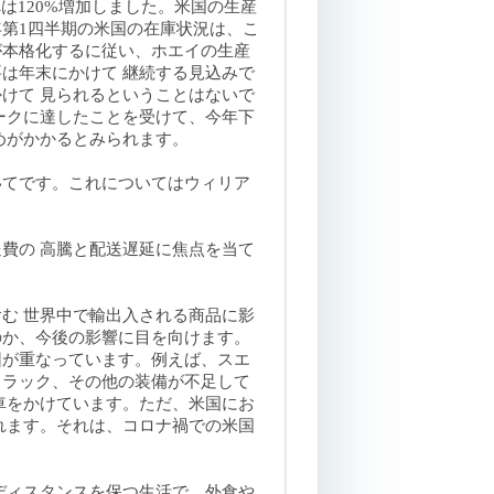
は120%増加しました。米国の生産
第1四半期の米国の在庫状況は、こ
が本格化するに従い、ホエイの生産
は年末にかけて 継続する見込みで
けて 見られるということはないで
ークに達したことを受けて、今年下
めがかかるとみられます
。
いてです。これについてはウィリア
費の 高騰と配送遅延に焦点を当て
む 世界中で輸出入される商品に影
のか、今後の影響に目を向けます。
因が重なっています。例えば、スエ
トラック、その他の装備が不足して
車をかけています。ただ、米国にお
れます。それは、コロナ禍での米国
ディスタンスを保つ生活で、外食や