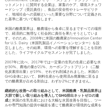
Commitment（米国デイリー・スチュワードシップ・コミ
ットメント）に賛同する企業は、家畜のケア、環境スチュワ
ードシップ（受託責任）、食品の安全性やトレーサビリテ
ィ、地域社会への貢献といった重要な分野について定義され
た基準に基づいて報告します。
米国の酪農業界は、酪農場から食卓に至るまですべての場所
で、経済的に無理なく社会的に責任を果たそうとしていま
す。そのため、2008年に米国の酪農家がInnovation Center
for U.S. Dairy（米国乳製品イノベーションセンター）を設
立しました。その結果、環境への影響を理解することを目的
とした、ライフサイクルアセスメントが完了しました。
2007年に比べ、2017年では一定量の生乳の生産に必要な水
が30%、農地の量が21%、カーボンフットプリント（二酸
化炭素排出量）が19%、それぞれ削減されました。米国の
GHG全体において、飼料生産から使用済み廃棄物に至るま
での酪農業が占める割合は、わずか2%にすぎません。
継続的な改善への取り組みとして、米国酪農・乳製品業界は
大胆で新しい取り組みを導入してGHG排出ネットゼロの達
成
と米国の生乳生産における大幅な水質改善を目指し、ツー
ルや専門知識の提供や融資を通じて酪農家が環境的な成果を