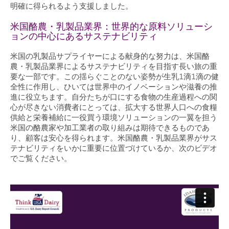
明確に得られるよう支援しました。
米国酪農・乳製品業界：世界的な原料ソリューシ
ョンの中心にあるサステナビリティ
米国の乳製品サプライヤーによる献身的な努力は、米国酪
農・乳製品業界によるサステナビリティを目指す長い旅の重
要な一部です。この揺らぐことのない姿勢が生乳1滴1滴の健
全性に作用し、ひいては世界中のイノベーションや滋養の推
進に役立ちます。自分たちが口にする食物の生産過程への関
心が尽きない消費者にとっては、拡大する世界人口への食糧
供給と栄養補給に一役買う環境ソリューションの一翼を担う
米国の酪農家や加工業者の取り組みは期待できるものであ
り、顧客は安心を得られます。米国酪農・乳製品業界がサス
テナビリティをいかに重要に位置づけているか、次のビデオ
でご覧ください。