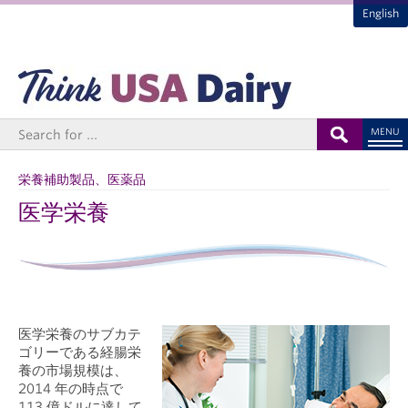
English
MENU
栄養補助製品、医薬品
医学栄養
医学栄養のサブカテ
ゴリーである経腸栄
養の市場規模は、
2014 年の時点で
113 億ドルに達して