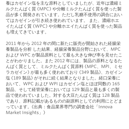
養はカゼイン塩を主な原料としていましたが、近年は濃縮ミ
ルクたんぱく質 (MPC) や分離ミルクたんぱく質を使った製
品が多く開発されています。ただし乳糖不使用の調合におい
てはカゼインが引き続き使われています。 また、濃縮ホエ
イたんぱく質 (WPC) や分離ホエイたんぱく質を使った製品
も増えてきています。
2011 年から 2012 年の間に新たに販売が開始された経腸栄
養製品を分析 した結果、経腸栄養製品分野において、MPC
および WPC が製品原料として最も大きな伸び率を見せたこ
とがわかりました。
また 2012 年には、製品の原料となるた
んぱく質として、ミルクたんぱく質原料 (MPC、MPI、ミセ
ラカゼイン) が最も多く使われており (349 製品)、カゼイン
塩 (189 製品) がそれに続く結果となりました。経口栄養に
おいて、WPC および WPI はカゼイン塩とほぼ同数の 165
製品、そして経管栄養においては 129 製品と最も多くの製
品で使われていました。対する大豆たんぱく質は 128 製品
であり、原料記載があるものの副原料としての利用にとどま
っています。(出典：食品業界専門の調査会社「Innova
Market Insights」)