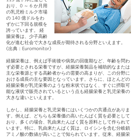
おり、0 ～ 6 か月用
の乳児粉ミルク市場
の 140 億ドルをわ
ずかに下回る規模を
誇っています。
経
腸栄養は、少子高齢
化が進む社会で大きな成長が期待される分野といえます。
(出典：Euromonitor)
経腸栄養は、例えば手術後や病気の回復期など、年齢を問わ
ず必要とされる栄養ですが、経腸栄養製品を補助的なまたは
主な栄養源とする高齢者からの需要の高まりが、この分野に
おける成長の主な要因となっています。さらに、ほとんどの
経腸栄養が乳児栄養のような粉末状ではなく、すぐに摂取可
能な液状で販売されているという点も経腸栄養と乳児栄養の
大きな違いといえます。
しかし、経腸栄養と乳児栄養にはいくつかの共通点がありま
す。例えば、どちらも栄養価の高いたんぱく質を必要として
おり、多くの場合、乳由来たんぱく質を原料として作られて
います。特に、乳由来たんぱく質は、ロイシンを含む分岐鎖
アミノ酸の数値が高いことで知られています。従来、経腸栄