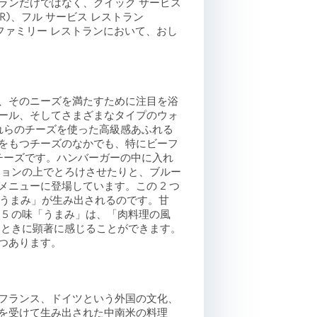
ランだけではなく、クイック サービス
SR)、フル サービス レストラン
びファミリー レストランにおいて、おし
、そのニーズを満たすために注目を浴
ール、そしてさまざまなタイプのウォ
これらのチーズを使った高級感あふれる
をもつチーズのなかでも、特にビーフ
チーズです。ハンバーガーの中に入れ
ニョンの上でとろけさせたりと、ブルー
ニューに登場しています。この 2 つ
「うまみ」が生み出されるのです。甘
 5 の味「うまみ」は、「肉料理の風
たときに顕著に感じることができます。
つつあります。
フランス、ドイツという外国の文化、
を受けて生み出された中南米の料理