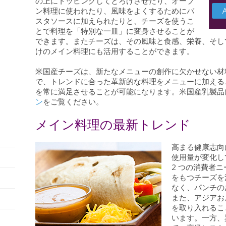
の上にトッピングしてとろけさせたり、オーブ
ン料理に使われたり、風味をよくするためにパ
スタソースに加えられたりと、チーズを使うこ
とで料理を「特別な一皿」に変身させることが
できます。またチーズは、その風味と食感、栄養、そし
けのメイン料理にも活用することができます。
米国産チーズは、新たなメニューの創作に欠かせない材
で、トレンドに合った革新的な料理をメニューに加える
を常に満足させることが可能になります。米国産乳製品
ン
をご覧ください。
メイン料理の最新トレンド
高まる健康志向
使用量が変化し
2 つの消費者
をもつチーズを
なく、パンチの
また、アジアお
を取り入れるこ
います。一方、