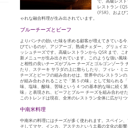
で、高級レスト
レストラン (Q
(FSR)、およ
ゃれな融合料理が生み出されています。
ブルーチーズとビーフ
よりパンチの効いた味を求める顧客が増えてきている今
びているのが、アジアーゴ、熟成チェダー、グリュイエ
ッシュチーズです。高級レストランから QSR まで、
新メニューが生み出されています。このような強い風味
と相性の良いチーズがブルー チーズとゴルゴンゾーラ 
たり、ステーキ サラダの上に散らしたり、フィレ・ミ
チーズとビーフの組み合わせは、世界中のレストランのメ
が組み合わされることで「第 5 の味」として知られる
味、塩味、酸味、苦味という 4 つの基本的な味に続く第
味」と表現され、ビーフとブルー チーズを組み合わせ
このトレンドは現在、全米のレストラン全体に広がり
中南米料理
中南米の料理にはチーズが多く使われます。スペイン、
そしてマヤ、インカ、アステカという土着の文化の影響