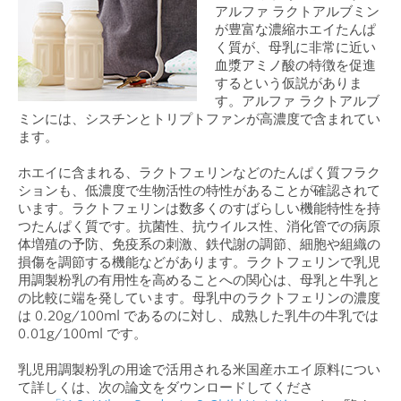
アルファ ラクトアルブミン
が豊富な濃縮ホエイたんぱ
く質が、母乳に非常に近い
血漿アミノ酸の特徴を促進
するという仮説がありま
す。アルファ ラクトアルブ
ミンには、シスチンとトリプトファンが高濃度で含まれてい
ます。
ホエイに含まれる、ラクトフェリンなどのたんぱく質フラク
ションも、低濃度で生物活性の特性があることが確認されて
います。ラクトフェリンは数多くのすばらしい機能特性を持
つたんぱく質です。抗菌性、抗ウイルス性、消化管での病原
体増殖の予防、免疫系の刺激、鉄代謝の調節、細胞や組織の
損傷を調節する機能などがあります。ラクトフェリンで乳児
用調製粉乳の有用性を高めることへの関心は、母乳と牛乳と
の比較に端を発しています。母乳中のラクトフェリンの濃度
は 0.20g/100ml であるのに対し、成熟した乳牛の牛乳では
0.01g/100ml です。
乳児用調製粉乳の用途で活用される米国産ホエイ原料につい
て詳しくは、次の論文をダウンロードしてくださ