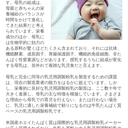
す。母乳の組成は、
母親と赤ちゃんの栄
養補給のバランスが
時間をかけて進化し
てきた結果だと考え
られています。栄養
成分のほか、母乳に
は生物学的に効力の
ある原料が驚くほどたくさん含まれており、それには抗体、
機能酵素、成長因子、胃腸保護因子、機能的免疫細胞、非た
んぱく性窒素源などがあります。授乳するうちに組成が変化
する母乳は、並外れて複雑な乳児食だと言えます。
母乳と完全に同等の乳児用調製粉乳を製造するための課題
は、現在の製造業者の能力をはるかに超えています。しか
し、栄養的に良好な乳児用調製粉乳の製造は、ここ数十年で
大きく進展し、母乳の主な特徴を模倣しています。さまざま
な理由から母乳での育児を行えない、または行わない場合
に、乳児に適した栄養補給で頼りになるのは牛乳たんぱく質
ベースの乳児用調製粉乳です。
米国産ホエイたんぱく質は国際的な乳児用調製粉乳メーカー