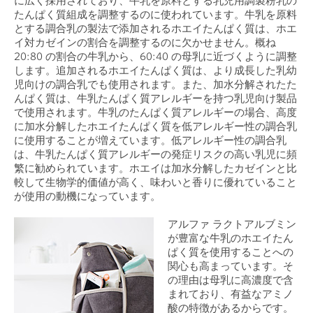
に広く採用されており、牛乳を原料とする乳児用調製粉乳の
たんぱく質組成を調整するのに使われています。牛乳を原料
とする調合乳の製法で添加されるホエイたんぱく質は、ホエ
イ対カゼインの割合を調整するのに欠かせません。概ね
20:80 の割合の牛乳から、60:40 の母乳に近づくように調整
します。追加されるホエイたんぱく質は、より成長した乳幼
児向けの調合乳でも使用されます。また、加水分解されたた
んぱく質は、牛乳たんぱく質アレルギーを持つ乳児向け製品
で使用されます。牛乳のたんぱく質アレルギーの場合、高度
に加水分解したホエイたんぱく質を低アレルギー性の調合乳
に使用することが増えています。低アレルギー性の調合乳
は、牛乳たんぱく質アレルギーの発症リスクの高い乳児に頻
繁に勧められています。ホエイは加水分解したカゼインと比
較して生物学的価値が高く、味わいと香りに優れていること
が使用の動機になっています。
アルファ ラクトアルブミン
が豊富な牛乳のホエイたん
ぱく質を使用することへの
関心も高まっています。そ
の理由は母乳に高濃度で含
まれており、有益なアミノ
酸の特徴があるからです。