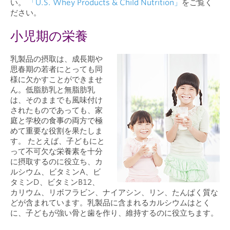
い。
「U.S. Whey Products & Child Nutrition」
をご覧く
ださい。
小児期の栄養
乳製品の摂取は、成長期や
思春期の若者にとっても同
様に欠かすことができませ
ん。低脂肪乳と無脂肪乳
は、そのままでも風味付け
されたものであっても、家
庭と学校の食事の両方で極
めて重要な役割を果たしま
す。 たとえば、子どもにと
って不可欠な栄養素を十分
に摂取するのに役立ち、カ
ルシウム、ビタミンA、ビ
タミンD、ビタミンB12、
カリウム、リボフラビン、ナイアシン、リン、たんぱく質な
どが含まれています。乳製品に含まれるカルシウムはとく
に、子どもが強い骨と歯を作り、維持するのに役立ちます。