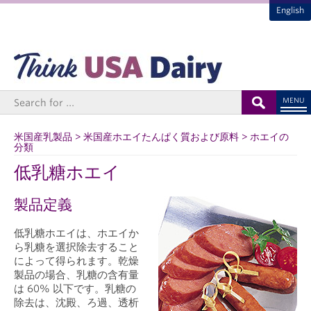
English
MENU
米国産乳製品 > 米国産ホエイたんぱく質および原料 > ホエイの
分類
低乳糖ホエイ
製品定義
低乳糖ホエイは、ホエイか
ら乳糖を選択除去すること
によって得られます。乾燥
製品の場合、乳糖の含有量
は 60% 以下です。乳糖の
除去は、沈殿、ろ過、透析