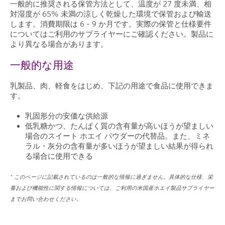
一般的に推奨される保管方法として、温度が 27 度未満、相
対湿度が 65% 未満の涼しく乾燥した環境で保管および輸送
します。消費期限は 6 - 9 か月です。実際の保管と仕様要件
についてはご利用のサプライヤーにご確認ください。製品に
より異なる場合があります。
一般的な用途
乳製品、肉、軽食をはじめ、下記の用途で食品に使用できま
す。
乳固形分の安価な供給源
低乳糖かつ、たんぱく質の含有量が高いほうが望ましい
場合のスイート ホエイ パウダーの代替品。また、ミネ
ラル・灰分の含有量が多いほうが望ましい結果が得られ
る場合に使用できる
* このページに記載されているのは一般的な情報に過ぎません。具体的な仕様、栄
養および機能性に関する情報については、ご利用の米国産ホエイ製品サプライヤー
までお問い合わせください。