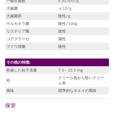
一般生菌数
≤ 30,000/g
大腸菌
≤ 10/g
大腸菌群
陰性/g
サルモネラ菌
陰性/100g
リステリア菌
陰性
コアグラーゼ
陽性
ブドウ球菌
陰性
その他の特徴:
乾燥した粒子含量
7.5 - 15.0 mg
クリーム色から暗いクリー
色
ム色
風味
標準的なホエイの風味
保管