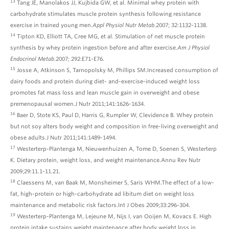
13
Tang JE, Manolakos JJ, Kujbida GW, et al. Minimal whey protein with
carbohydrate stimulates muscle protein synthesis following resistance
exercise in trained young men.
Appl Physiol Nutr Metab
.2007; 32:1132-1138.
14
Tipton KD, Elliott TA, Cree MG, et al. Stimulation of net muscle protein
synthesis by whey protein ingestion before and after exercise.
Am J Physiol
Endocrinol Metab
.2007; 292:E71-E76.
15
Josse A, Atkinson S, Tarnopolsky M, Phillips SM.Increased consumption of
dairy foods and protein during diet- and-exercise-induced weight loss
promotes fat mass loss and lean muscle gain in overweight and obese
premenopausal women.J Nutr 2011;141:1626-1634.
16
Baer D, Stote KS, Paul D, Harris G, Rumpler W, Clevidence B. Whey protein
but not soy alters body weight and composition in free-living overweight and
obese adults.J Nutr 2011;141:1489-1494.
17
Westerterp-Plantenga M, Nieuwenhuizen A, Tome D, Soenen S, Westerterp
K. Dietary protein, weight loss, and weight maintenance.Annu Rev Nutr
2009;29:11.1-11.21.
18
Claessens M, van Baak M, Monsheimer S, Saris WHM.The effect of a low-
fat, high-protein or high-carbohydrate ad libitum diet on weight loss
maintenance and metabolic risk factors.Int J Obes 2009;33:296-304.
19
Westerterp-Plantenga M, Lejeune M, Nijs I, van Ooijen M, Kovacs E. High
protein intake sustains weight maintenance after body weight loss in