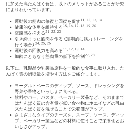
に加えた高たんぱく食は、以下のメリットがあることが研究
によりわかっています。
11,
12, 13, 14
運動後の筋肉の修復と回復を促す
15,
16, 17, 18, 19, 20
健康的な体重を維持する
21,
22, 23
空腹感を抑える
引き締まった筋肉を作る (定期的に筋力トレーニングを
24,
25, 26
行う場合)
11,
12, 13, 14
運動後の回復力を高める
27,
28
加齢にともなう筋肉量の低下を抑制
以下に、乳製品や乳製品原料を一般的な食事に取り入れ、た
んぱく質の摂取量を増やす方法をご紹介します。
ヨーグルトベースのディップ、ソース、ドレッシングを
野菜や果物といっしょに食べる。
飲料やバー、パスタ、ベーカリー製品など、そのままで
はたんぱく質の含有量が低い食べ物にホエイなどの乳由
来たんぱく質を混ぜることで栄養価がアップ。
さまざまなタイプのチーズを、スープ、ソース、ディッ
プ、ベーカリー製品などの材料に使うことで栄養価とお
いしさがアップ。