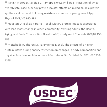
26
Tang J, Moore D, Kujbida G, Tarnopolsky M, Phillips S. Ingestion of whey
hydrolysate, casein, or soy protein isolate: effects on mixed muscle protein
synthesis at rest and following resistance exercise in young men.J Appl
Physiol 2009;107:987-992.
27
Houston D, Nicklas J, Harris T et al. Dietary protein intake is associated
with lean mass change in older, community-dwelling adults: the Health,
Aging, and Body Composition (Health ABC) study.Am J Clin Nutr 2008;87:150-
155.
28
Mojtahedi M, Thorpe M, Karampinos D et al. The effects of a higher
protein intake during energy restriction on changes in body composition and
physical function in older women.J Gerontol A Biol Sci Med Sci 2011;66:1218-
1225.