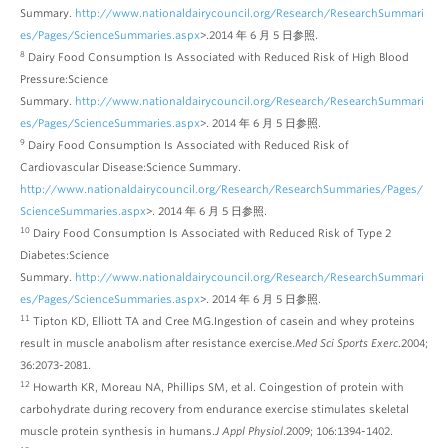
Summary.
http://www.nationaldairycouncil.org/Research/ResearchSummari
es/Pages/ScienceSummaries.aspx
>
.2014 年 6 月 5 日参照.
8
Dairy Food Consumption Is Associated with Reduced Risk of High Blood
Pressure:Science
Summary.
http://www.nationaldairycouncil.org/Research/ResearchSummari
es/Pages/ScienceSummaries.aspx
>. 2014 年 6 月 5 日参照.
9
Dairy Food Consumption Is Associated with Reduced Risk of
Cardiovascular Disease:Science Summary.
http://www.nationaldairycouncil.org/Research/ResearchSummaries/Pages/
ScienceSummaries.aspx
>. 2014 年 6 月 5 日参照.
10
Dairy Food Consumption Is Associated with Reduced Risk of Type 2
Diabetes:Science
Summary.
http://www.nationaldairycouncil.org/Research/ResearchSummari
es/Pages/ScienceSummaries.aspx
>. 2014 年 6 月 5 日参照.
11
Tipton KD, Elliott TA and Cree MG.Ingestion of casein and whey proteins
result in muscle anabolism after resistance exercise.
Med Sci Sports Exerc
.2004;
36:2073-2081.
12
Howarth KR, Moreau NA, Phillips SM, et al. Coingestion of protein with
carbohydrate during recovery from endurance exercise stimulates skeletal
muscle protein synthesis in humans.
J Appl Physiol
.2009; 106:1394-1402.