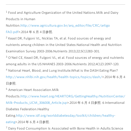
1
Food and Agriculture Organization of the United Nations.Milk and Dairy
Products in Human
Nutrition.
http://www.agricultura.gov.br/arq_editor/file/CRC/artigo
FAO.pdf
>.2014 年 6 月 4 日参照.
2
Keast DR, Fulgoni VL, Nicklas TA, et al. Food sources of energy and
nutrients among children in the United States:National Health and Nutrition
Examination Survey 2003-2006.Nutrients 2013;22;5(1)283-301.
3
O'Neil CE, Keast DR, Fulgoni VL, et al. Food sources of energy and nutrients
among adults in the US:NHANES 2003-2006.Nutrients 2012;4(12):2097-120.
4
National Heart, Blood, and Lung Institute.What is the DASH Eating Plan?
http://www.nhlbi.nih.gov/health/health-topics/topics/dash/
>.2014 年 6 月 4
日参照.
5
American Heart Association.Milk
Products.
http://www.heart.org/HEARTORG/GettingHealthy/NutritionCenter/
Milk-Products_UCM_306008_Article.jsp
>.2014 年 6 月 4 日参照. 6 International
Diabetes Federation.Healthy
Eating.
http://www.idf.org/worlddiabetesday/toolkit/children/healthy-
eating
>.2014 年 6 月 4 日参照.
7
Dairy Food Consumption Is Associated with Bone Health in Adults:Science