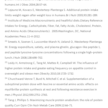
humans.Int J Obes 2004;28:57-64.
20
Lejeune M, Kovacs E, Westerterp-Plantenga S. Additional protein intake
limits weight regain after weight loss in humans.Br J Nutr 2005;93:281-289.
21
Institute of Medicine.Macronutrients and healthful diets.Dietary Reference
Intakes for Energy, Carbohydrate, Fiber, Fat, Fatty Acids, Cholesterol, Protein,
and Amino Acids (Macronutrients). 2005.Washington, DC, National
Academies Press.11-4-2012.
22
Smeets A, Soenen S, Luscombe-Marsh N, Ueland O, Westerterp-Plantenga
M. Energy expenditure, satiety, and plasma ghrelin, glucagon-like peptide 1,
and peptide tyrosine-tyrosine concentrations following a single high-protein
lunch.J Nutr 2008;138:698-702.
23
Leidy H, Armstrong C, Tang M, Mattes R, Campbell W. The influence of
higher protein intake and greater eating frequency on appetite control in
overweight and obese men.Obesity 2010;18:1725-1732.
24
Churchward-Venne T, Burd N, Mitchell C et al. Supplementation of a
suboptimal protein dose with leucine or essential amino acids: effects on
myofibrillar protein synthesis at rest and following resistance exercise in
men.J Physiol 2012;590:2751-2765.
25
Tang J, Phillips S. Maximizing muscle protein anabolism: the role of protein
quality.Curr Opin Clin Nutr Metab Care 2009;12:66-71.