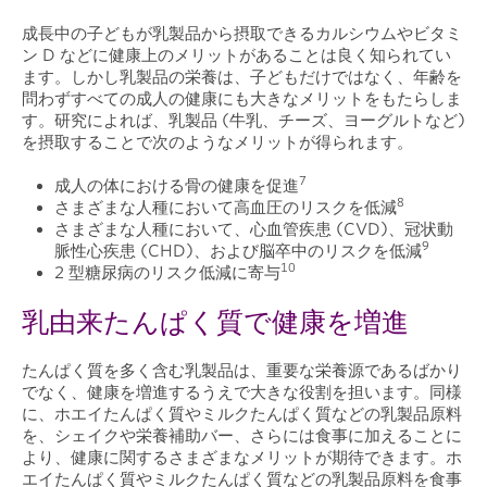
成長中の子どもが乳製品から摂取できるカルシウムやビタミ
ン D などに健康上のメリットがあることは良く知られてい
ます。しかし乳製品の栄養は、子どもだけではなく、年齢を
問わずすべての成人の健康にも大きなメリットをもたらしま
す。研究によれば、乳製品 (牛乳、チーズ、ヨーグルトなど)
を摂取することで次のようなメリットが得られます。
7
成人の体における骨の健康を促進
8
さまざまな人種において高血圧のリスクを低減
さまざまな人種において、心血管疾患 (CVD)、冠状動
9
脈性心疾患 (CHD)、および脳卒中のリスクを低減
10
2 型糖尿病のリスク低減に寄与
乳由来たんぱく質で健康を増進
たんぱく質を多く含む乳製品は、重要な栄養源であるばかり
でなく、健康を増進するうえで大きな役割を担います。同様
に、ホエイたんぱく質やミルクたんぱく質などの乳製品原料
を、シェイクや栄養補助バー、さらには食事に加えることに
より、健康に関するさまざまなメリットが期待できます。ホ
エイたんぱく質やミルクたんぱく質などの乳製品原料を食事