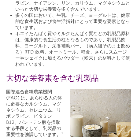
ラビン、ナイアシン、リン、カリウム、マグネシウムと
いった大切な栄養素を多く含んでいます。
多くの国において、牛乳、チーズ、ヨーグルトは、健康
的な食生活および食生活指針にとって重要な要素となっ
ています。
ホエイたんぱく質やミルクたんぱく質などの乳製品原料
は、健康的な食生活の柱となるものであり、乳製品飲
料、ヨーグルト、栄養補助バー、（購入後そのまま飲め
る）RTD 飲料、オートミール、軽食、さらにスムージ
ーやシェイクに加えるパウダー（粉末）の材料として使
われています。
大切な栄養素を含む乳製品
国際連合食糧農業機関
(FAO) は、あらゆる人の体
に必要なカルシウム、マグ
ネシウム、セレニウム、リ
ボフラビン、ビタミン
B12、パントテン酸を摂取
する手段として、乳製品の
1
重要性を強調しています。