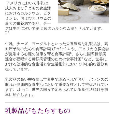
アメリカにおいて牛乳は、
成人および子どもの食生活
におけるカルシウム、ビタ
ミン D、およびカリウムの
最大の栄養源であり、チー
ズは牛乳に次いで第 2 位のカルシウム源とされています。
2,3
牛乳、チーズ、ヨーグルトといった栄養豊富な乳製品は、高
血圧予防のための食事計画 (DASH) 4 や、アメリカ心臓協会
5
が提唱する心臓の健康を守る食事計画
、さらに国際糖尿病
6
連合が提唱する糖尿病管理のための食事計画
など、世界に
おける健康的な食生活と食生活指針において中心的な役割も
担っています。
乳製品の高い栄養価は世界中で認められており、バランスの
取れた健康的な食生活において重要な柱として推奨されてい
ます。以下に、世界の国々で定められている食生活指針を簡
単に紹介します。
乳製品がもたらすもの