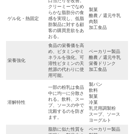
口当たりを改善。
クリーミーでなめ
製菓
らかな脂肪分の食
酪農 / 還元牛乳
ゲル化・熱固定
感を実現し、低脂
肉類
肪製品に対する顧
加工食品
客の購買意欲をあ
おる。
食品の栄養価を高
め、ビタミンやミ
ベーカリー製品
ネラルを強化。可
酪農 / 還元牛乳
栄養強化
溶性ビタミンの天
栄養ドリンク
然源の代わりに使
加工食品
用可能。
製パン
一部の粉乳は食品
飲料
中に均一に分散さ
製菓
れる。飲料、スー
溶解特性
冷菓
プ、ソースの中で
乳児用調製粉
沈殿するのを防ぎ
スープ、ソース
ます。
ヨーグルト
脂肪に似た性質を
ベーカリー製品