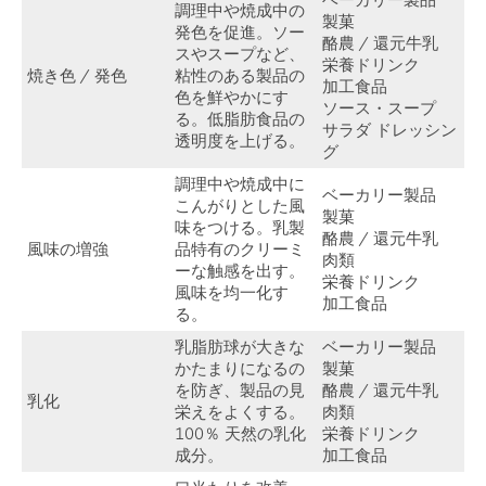
ベーカリー製品
調理中や焼成中の
製菓
発色を促進。ソー
酪農 / 還元牛乳
スやスープなど、
栄養ドリンク
焼き色 / 発色
粘性のある製品の
加工食品
色を鮮やかにす
ソース・スープ
る。低脂肪食品の
サラダ ドレッシン
透明度を上げる。
グ
調理中や焼成中に
ベーカリー製品
こんがりとした風
製菓
味をつける。乳製
酪農 / 還元牛乳
風味の増強
品特有のクリーミ
肉類
ーな触感を出す。
栄養ドリンク
風味を均一化す
加工食品
る。
乳脂肪球が大きな
ベーカリー製品
かたまりになるの
製菓
を防ぎ、製品の見
酪農 / 還元牛乳
乳化
栄えをよくする。
肉類
100％ 天然の乳化
栄養ドリンク
成分。
加工食品