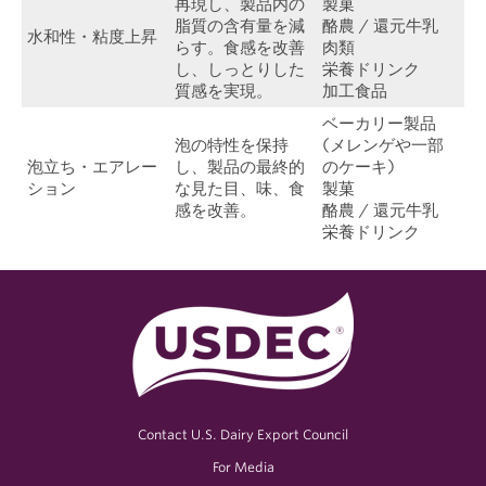
再現し、製品内の
製菓
脂質の含有量を減
酪農 / 還元牛乳
水和性・粘度上昇
らす。食感を改善
肉類
し、しっとりした
栄養ドリンク
質感を実現。
加工食品
ベーカリー製品
泡の特性を保持
(メレンゲや一部
泡立ち・エアレー
し、製品の最終的
のケーキ)
ション
な見た目、味、食
製菓
感を改善。
酪農 / 還元牛乳
栄養ドリンク
Contact U.S. Dairy Export Council
For Media