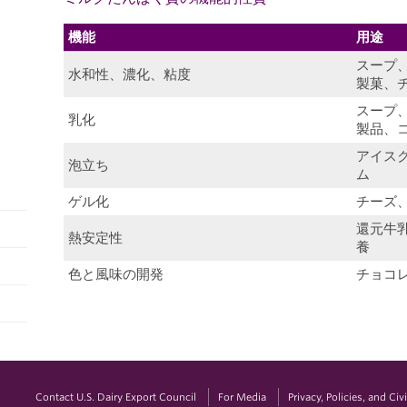
機能
用途
スープ
水和性、濃化、粘度
製菓、
スープ
乳化
製品、
アイス
泡立ち
ム
ゲル化
チーズ
還元牛
熱安定性
養
色と風味の開発
チョコ
Contact U.S. Dairy Export Council
For Media
Privacy, Policies, and Ci