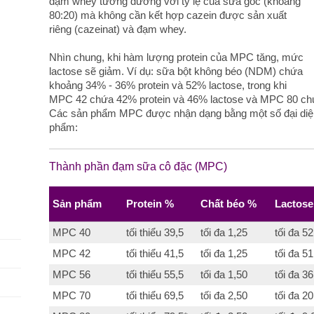
đạm whey tương đương với tỷ lệ của sữa gốc (khoảng
80:20) mà không cần kết hợp cazein được sản xuất
riêng (cazeinat) và đạm whey.
Nhìn chung, khi hàm lượng protein của MPC tăng, mức
lactose sẽ giảm. Ví dụ: sữa bột không béo (NDM) chứa
khoảng 34% - 36% protein và 52% lactose, trong khi
MPC 42 chứa 42% protein và 46% lactose và MPC 80 chứ
Các sản phẩm MPC được nhận dạng bằng một số đại diện
phẩm:
Thành phần đạm sữa cô đặc (MPC)
Sản phẩm
Protein %
Chất béo %
Lactos
MPC 40
tối thiểu 39,5
tối đa 1,25
tối đa 52
MPC 42
tối thiểu 41,5
tối đa 1,25
tối đa 51
MPC 56
tối thiểu 55,5
tối đa 1,50
tối đa 36
MPC 70
tối thiểu 69,5
tối đa 2,50
tối đa 20