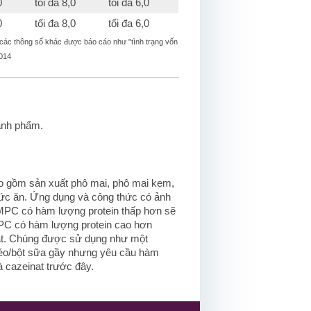
0
tối đa 8,0
tối đa 6,0
0
tối đa 8,0
tối đa 6,0
 các thông số khác được báo cáo như "tình trạng vốn
, 2014
hành phẩm.
o gồm sản xuất phô mai, phô mai kem,
hức ăn. Ứng dụng và công thức có ảnh
PC có hàm lượng protein thấp hơn sẽ
PC có hàm lượng protein cao hơn
át. Chúng được sử dụng như một
béo/bột sữa gầy nhưng yêu cầu hàm
à cazeinat trước đây.