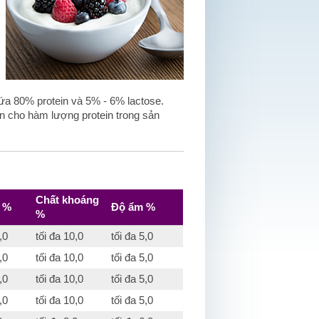
a 80% protein và 5% - 6% lactose.
 cho hàm lượng protein trong sản
Chất khoáng
e %
Độ ẩm %
%
,0
tối đa 10,0
tối đa 5,0
,0
tối đa 10,0
tối đa 5,0
,0
tối đa 10,0
tối đa 5,0
,0
tối đa 10,0
tối đa 5,0