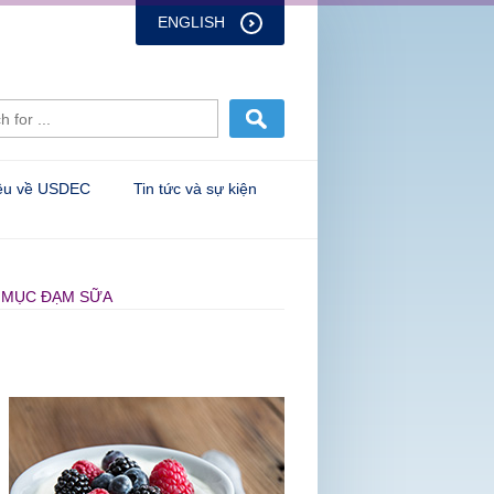
ENGLISH
iệu về USDEC
Tin tức và sự kiện
H MỤC ĐẠM SỮA