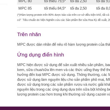
MPC 80
tối thiểu 79,5*
tối đa 2,50
tối đa 9,
MPC 85
tối thiểu 84,5*
tối đa 2,50
tối đa 8,
(*)Hàm lượng protein trên 80% được báo cáo trên cơ sở điều kiện khô, tất cả
có"
Tiêu chuẩn do Viện Nghiên cứu các Sản phẩm Bơ sữa Hoa Kỳ đề xuất
Trên nhãn
MPC được dán nhãn để nêu rõ hàm lượng protein của t
Ứng dụng điển hình
MPC hiện được sử dụng để sản xuất nhiều sản phẩm, ba
kem, sữa chua/sữa lên men và các thức uống thay thế t
hưởng đến loại MPC được sử dụng. Thông thường, các M
được sử dụng làm nguyên liệu cho sản phẩm phô mai, M
được sử dụng trong các sản phẩm rượu và nước giải kh
nguyên liệu trong các ứng dụng dựa trên sữa bột không 
lượng protein cao hơn trong khi thường sử dụng cazein v