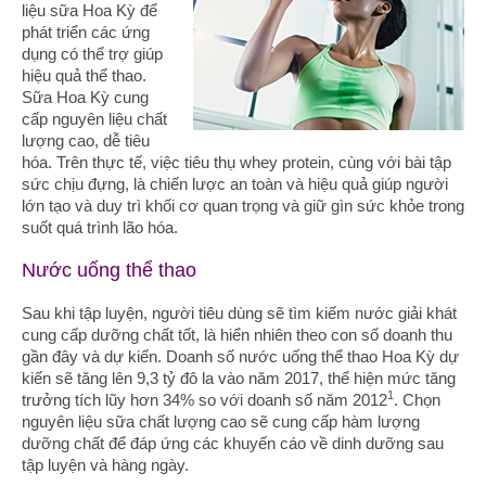
liệu sữa Hoa Kỳ để
phát triển các ứng
dụng có thể trợ giúp
hiệu quả thể thao.
Sữa Hoa Kỳ cung
cấp nguyên liệu chất
lượng cao, dễ tiêu
hóa. Trên thực tế, việc tiêu thụ whey protein, cùng với bài tập
sức chịu đựng, là chiến lược an toàn và hiệu quả giúp người
lớn tạo và duy trì khối cơ quan trọng và giữ gìn sức khỏe trong
suốt quá trình lão hóa.
Nước uống thể thao
Sau khi tập luyện, người tiêu dùng sẽ tìm kiếm nước giải khát
cung cấp dưỡng chất tốt, là hiển nhiên theo con số doanh thu
gần đây và dự kiến. Doanh số nước uống thể thao Hoa Kỳ dự
kiến sẽ tăng lên 9,3 tỷ đô la vào năm 2017, thể hiện mức tăng
1
trưởng tích lũy hơn 34% so với doanh số năm 2012
. Chọn
nguyên liệu sữa chất lượng cao sẽ cung cấp hàm lượng
dưỡng chất để đáp ứng các khuyến cáo về dinh dưỡng sau
tập luyện và hàng ngày.