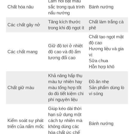
Làm nổi bật màu
Chất hóa nâu
sắc trong quá trình
Bánh nướng
nấu nướng
Tăng kích thước
Chất làm trắng cà
Các chất gây nở
trong khi độ ngọt ít
phê
Chất tạo ngọt mật
độ cao
Giữ độ tơi ở nhiệt
Hương liệu và gia
Các chất mang
độ cao và độ ẩm
vị
tương đối cao
Sữa chua
Hỗn hợp khô
Khả năng hấp thụ
màu tự nhiên hay
Đồ ăn nhẹ
Chất giữ màu
màu tổng hợp tốt
Sản phẩm dùng lò
do đó tiết kiệm chi
vi sóng
phí nguyên liệu
Giúp kéo dài thời
hạn sử dụng một
Kiểm soát sự phát
cách tự nhiên mà
Bánh nướng
triển của nấm mốc
không dùng các
hóa chất ức chế