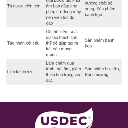
qua bước tạo khối
dưỡng chất bổ
Tá dược viên nén
ẩm ban đầu; cho
sung, Sản phẩm
phép sử dụng máy
bánh kẹo
nén viên tốc độ
cao
Có thể kiểm soát
sự tạo thành tinh
Sản phẩm bánh
Tác nhân kết cấu
thể để giúp tạo ra
kẹo
kết cấu mong
muốn
Làm chậm quá
trình mất ẩm, giảm
Sản phẩm bơ sữa,
Liên kết nước
thiểu tình trạng vón
Bánh nướng
cục