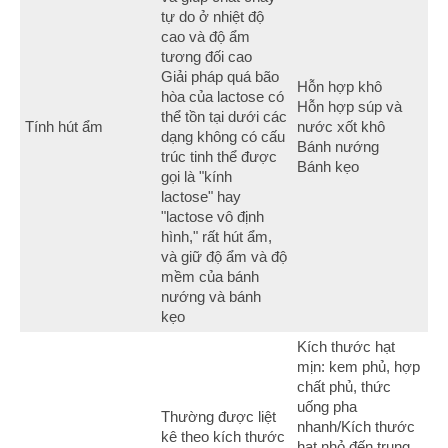
tự do ở nhiệt độ
cao và độ ẩm
tương đối cao
Giải pháp quá bão
Hỗn hợp khô
hòa của lactose có
Hỗn hợp súp và
thể tồn tại dưới các
Tính hút ẩm
nước xốt khô
dạng không có cấu
Bánh nướng
trúc tinh thể được
Bánh kẹo
gọi là "kính
lactose" hay
"lactose vô định
hình," rất hút ẩm,
và giữ độ ẩm và độ
mềm của bánh
nướng và bánh
kẹo
Kích thước hạt
mịn: kem phủ, hợp
chất phủ, thức
uống pha
Thường được liệt
nhanh/Kích thước
kê theo kích thước
hạt nhỏ đến trung