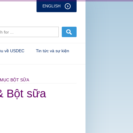
ENGLISH
iệu về USDEC
Tin tức và sự kiện
H MỤC BỘT SỮA
& Bột sữa