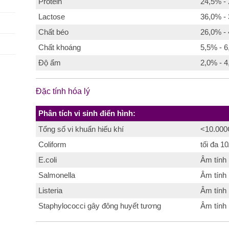
Protein
24,5% -
Lactose
36,0% -
Chất béo
26,0% -
Chất khoáng
5,5% - 
Độ ẩm
2,0% - 
Đặc tính hóa lý
Phân tích vi sinh điển hình:
Tổng số vi khuẩn hiếu khí
<10.000
Coliform
tối đa 10
E.coli
Âm tính
Salmonella
Âm tính
Listeria
Âm tính
Staphylococci gây đông huyết tương
Âm tính