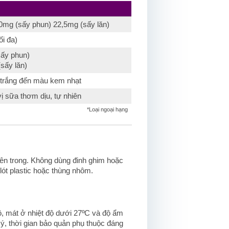
,0mg (sấy phun) 22,5mg (sấy lăn)
ối đa)
sấy phun)
(sấy lăn)
trắng đến màu kem nhạt
 sữa thơm dịu, tự nhiên
*Loại ngoại hạng
 bên trong. Không dùng đinh ghim hoặc
lót plastic hoặc thùng nhôm.
ô, mát ở nhiệt độ dưới 27ºC và độ ẩm
ý, thời gian bảo quản phụ thuộc đáng