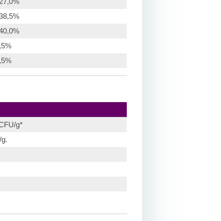
 27,0%
 38,5%
 40,0%
6,5%
4,5%
CFU/g*
/g.