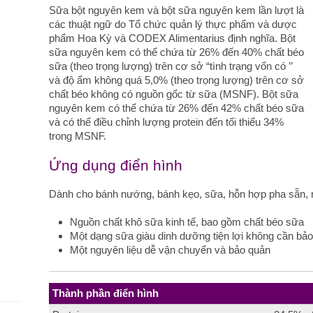
Sữa bột nguyên kem và bột sữa nguyên kem lần lượt là
các thuật ngữ do Tổ chức quản lý thực phẩm và dược
phẩm Hoa Kỳ và CODEX Alimentarius định nghĩa. Bột
sữa nguyên kem có thể chứa từ 26% đến 40% chất béo
sữa (theo trọng lượng) trên cơ sở “tình trạng vốn có ’’
và độ ẩm không quá 5,0% (theo trọng lượng) trên cơ sở
chất béo không có nguồn gốc từ sữa (MSNF). Bột sữa
nguyên kem có thể chứa từ 26% đến 42% chất béo sữa
và có thể điều chỉnh lượng protein đến tối thiểu 34%
trong MSNF.
Ứng dụng điển hình
Dành cho bánh nướng, bánh kẹo, sữa, hỗn hợp pha sẵn, 
Nguồn chất khô sữa kinh tế, bao gồm chất béo sữa
Một dạng sữa giàu dinh dưỡng tiện lợi không cần bả
Một nguyên liệu dễ vận chuyển và bảo quản
Thành phần điển hình