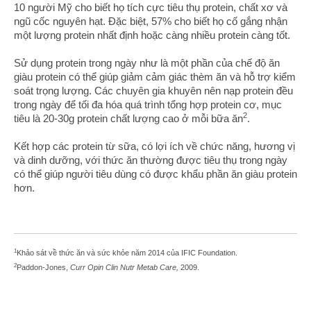
10 người Mỹ cho biết họ tích cực tiêu thụ protein, chất xơ và
ngũ cốc nguyên hạt. Đặc biệt, 57% cho biết họ cố gắng nhận
một lượng protein nhất định hoặc càng nhiều protein càng tốt.
Sử dụng protein trong ngày như là một phần của chế độ ăn
giàu protein có thể giúp giảm cảm giác thèm ăn và hỗ trợ kiểm
soát trọng lượng. Các chuyên gia khuyên nên nạp protein đều
trong ngày để tối đa hóa quá trình tổng hợp protein cơ, mục
2
tiêu là 20-30g protein chất lượng cao ở mỗi bữa ăn
.
Kết hợp các protein từ sữa, có lợi ích về chức năng, hương vị
và dinh dưỡng, với thức ăn thường được tiêu thụ trong ngày
có thể giúp người tiêu dùng có được khẩu phần ăn giàu protein
hơn.
1
Khảo sát về thức ăn và sức khỏe năm 2014 của IFIC Foundation.
2
Paddon-Jones,
Curr Opin Clin Nutr Metab Care,
2009.