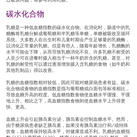
过敏原问题，请参考药用乳糖。
碳水化合物
乳糖是一种低血糖指数的碳水化合物。在消化时，肠道中的乳
糖酶将乳糖分解成葡萄糖和半乳糖等单糖，单糖被吸收至循环
系统。大多数人在出生时和儿童时期会产生足够量的乳糖酶，
以消化正常量的乳糖。但是有些人，随着年龄增长，乳糖酶的
水平可能会下降，从而导致乳糖消化不良。许多乳糖不耐受的
人至少可在进餐时摄入相当于一杯牛奶所含的乳糖。甚至，对
乳糖的耐受性可以通过逐渐增加摄入含乳糖的食物（如牛奶和
其他乳制品）得以改善。
乳糖的血糖指数相对较低，因此可能对糖尿病患者有益。碳水
化合物或食物的血糖指数是指与葡萄糖或白面包等标准相比，
导致血糖升高的程度。低血糖指数食物使血糖水平缓慢、平缓
地上升。相比之下，高血糖指数食物则使血糖水平上升得更
快、更高。
血糖上升会引起胰岛素分泌，胰岛素会控制血糖水平。然而，
由于糖尿病患者缺乏胰岛素，如果没有胰岛素治疗和/或特殊
饮食，血糖将保持较高水平，对健康造成不利。乳糖的血糖指