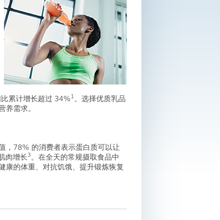
1
额相比累计增长超过 34%
。选择优质乳品
营养需求。
，78% 的消费者表示蛋白质可以让
3
于肌肉增长
。在全天的常规摄取食品中
健康的体重、对抗饥饿、提升锻炼恢复