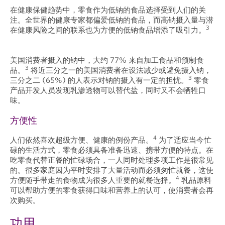
在健康保健趋势中，零食作为低钠的食品选择受到人们的关
注。全世界的健康专家都偏爱低钠的食品，而高钠摄入量与潜
3
在健康风险之间的联系也为方便的低钠食品增添了吸引力。
美国消费者摄入的钠中，大约 77% 来自加工食品和预制食
3
品。
将近三分之一的美国消费者在设法减少或避免摄入钠，
3
三分之二 (65%) 的人表示对钠的摄入有一定的担忧。
零食
产品开发人员发现乳渗透物可以替代盐，同时又不会牺牲口
味。
方便性
4
人们依然喜欢超级方便、健康的例份产品。
为了适应当今忙
碌的生活方式，零食必须具备准备迅速、携带方便的特点。在
吃零食代替正餐的忙碌场合，一人同时处理多项工作是很常见
的。很多家庭因为平时安排了大量活动而必须匆忙就餐，这使
4
方便随手带走的食物成为很多人重要的就餐选择。
乳品原料
可以帮助方便的零食获得口味和营养上的认可，使消费者会再
次购买。
功用