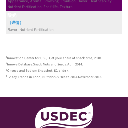
酸奶
（详情）
1
Innovation Center for U.S.。Get your share of snack time, 2010.
2
Innova Database.Snack Nuts and Seeds.April 2014.
3
Cheese and Sodium Snapshot, IC, slide 4.
4
12 Key Trends in Food, Nutrition & Health 2014
.
November 2013.