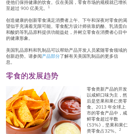
使他们保持健康的饮食。仅在美国，零食市场的规模就已增长
1
至超过 900 亿美元。
创造健康的创新零食满足消费者上午、下午和深夜对零食的渴
望似乎充满着无限可能。零食配方设计师依靠奶酪、乳清蛋白
和酸奶等乳品原料提供功能益处，并树立零食在消费者心目中
的健康形象。
美国乳品原料和乳制品可以帮助产品开发人员紧随零食领域的
创新趋势。请参阅
产品部分
了解有关美国乳制品的更多信
息。
零食的发展趋势
零食类新产品的开发
以咸鲜口味为主，然
后是坚果和果仁类零
食。2013 年全球上
市的零食产品中，咸
鲜零食超过半数
(53%)，坚果和果仁
2
类零食占32%。