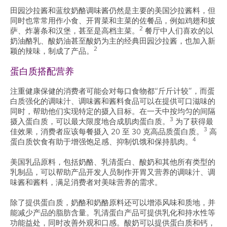
田园沙拉酱和蓝纹奶酪调味酱仍然是主要的美国沙拉酱料，但
同时也常常用作小食、开胃菜和主菜的佐餐品，例如鸡翅和披
2
萨、炸薯条和汉堡，甚至是高档主菜。
餐厅中人们喜欢的以
奶油酪乳、酸奶油甚至酸奶为主的经典田园沙拉酱，也加入新
2
颖的辣味，制成了产品。
蛋白质搭配营养
注重健康保健的消费者可能会对每口食物都“斤斤计较”，而蛋
白质强化的调味汁、调味酱和酱料食品可以在提供可口滋味的
同时，帮助他们实现特定的摄入目标。在一天中按均匀的间隔
3
摄入蛋白质，可以最大限度地合成肌肉蛋白质。
为了获得最
3
佳效果，消费者应该每餐摄入 20 至 30 克高品质蛋白质。
高
4
蛋白质饮食有助于增强饱足感、抑制饥饿和保持肌肉。
美国乳品原料，包括奶酪、乳清蛋白、酸奶和其他所有类型的
乳制品，可以帮助产品开发人员制作开胃又营养的调味汁、调
味酱和酱料，满足消费者对美味营养的需求。
除了提供蛋白质，奶酪和奶酪原料还可以增添风味和质地，并
能减少产品的脂肪含量。乳清蛋白产品可提供乳化和持水性等
功能益处，同时改善外观和口感。酸奶可以提供蛋白质和钙，