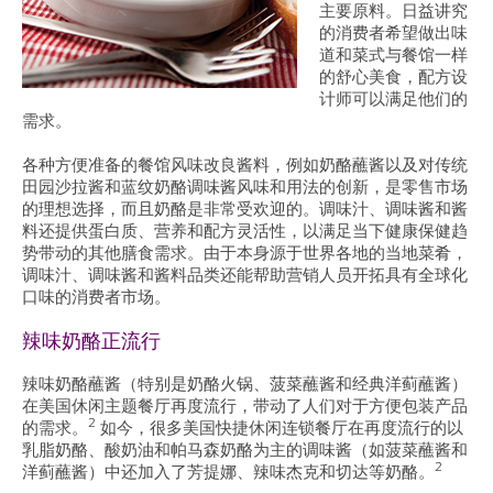
主要原料。日益讲究
的消费者希望做出味
道和菜式与餐馆一样
的舒心美食，配方设
计师可以满足他们的
需求。
各种方便准备的餐馆风味改良酱料，例如奶酪蘸酱以及对传统
田园沙拉酱和蓝纹奶酪调味酱风味和用法的创新，是零售市场
的理想选择，而且奶酪是非常受欢迎的。调味汁、调味酱和酱
料还提供蛋白质、营养和配方灵活性，以满足当下健康保健趋
势带动的其他膳食需求。由于本身源于世界各地的当地菜肴，
调味汁、调味酱和酱料品类还能帮助营销人员开拓具有全球化
口味的消费者市场。
辣味奶酪正流行
辣味奶酪蘸酱（特别是奶酪火锅、菠菜蘸酱和经典洋蓟蘸酱）
在美国休闲主题餐厅再度流行，带动了人们对于方便包装产品
2
的需求。
如今，很多美国快捷休闲连锁餐厅在再度流行的以
乳脂奶酪、酸奶油和帕马森奶酪为主的调味酱（如菠菜蘸酱和
2
洋蓟蘸酱）中还加入了芳提娜、辣味杰克和切达等奶酪。