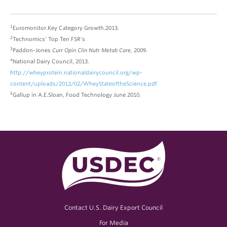
1
Euromonitor.Key Category Growth.2013.
2
Technomics' Top Ten FSR's
3
Paddon-Jones
Curr Opin Clin Nutr Metab Care,
2009.
4
National Dairy Council, 2013.
http://wheyprotein.nationaldairycouncil.org/wp-
content/uploads/2012/02/WheyStateoftheScience.pdf
5
Gallup in A.E.Sloan, Food Technology June 2010.
Contact U.S. Dairy Export Council
For Media