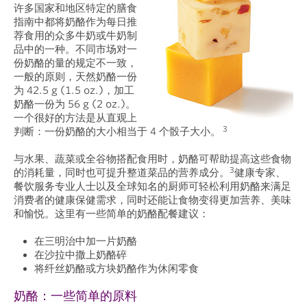
许多国家和地区特定的膳食
指南中都将奶酪作为每日推
荐食用的众多牛奶或牛奶制
品中的一种。不同市场对一
份奶酪的量的规定不一致，
一般的原则，天然奶酪一份
为 42.5 g (1.5 oz.)，加工
奶酪一份为 56 g (2 oz.)。
一个很好的方法是从直观上
3
判断：一份奶酪的大小相当于 4 个骰子大小。
与水果、蔬菜或全谷物搭配食用时，奶酪可帮助提高这些食物
3
的消耗量，同时也可提升整道菜品的营养成分。
健康专家、
餐饮服务专业人士以及全球知名的厨师可轻松利用奶酪来满足
消费者的健康保健需求，同时还能让食物变得更加营养、美味
和愉悦。这里有一些简单的奶酪配餐建议：
在三明治中加一片奶酪
在沙拉中撒上奶酪碎
将纤丝奶酪或方块奶酪作为休闲零食
奶酪：一些简单的原料