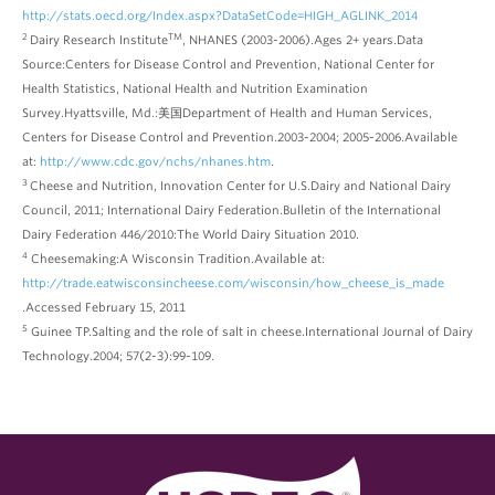
http://stats.oecd.org/Index.aspx?DataSetCode=HIGH_AGLINK_2014
2
TM
Dairy Research Institute
, NHANES (2003-2006).Ages 2+ years.Data
Source:Centers for Disease Control and Prevention, National Center for
Health Statistics, National Health and Nutrition Examination
Survey.Hyattsville, Md.:美国Department of Health and Human Services,
Centers for Disease Control and Prevention.2003-2004; 2005-2006.Available
at:
http://www.cdc.gov/nchs/nhanes.htm
.
3
Cheese and Nutrition, Innovation Center for U.S.Dairy and National Dairy
Council, 2011; International Dairy Federation.Bulletin of the International
Dairy Federation 446/2010:The World Dairy Situation 2010.
4
Cheesemaking:A Wisconsin Tradition.Available at:
http://trade.eatwisconsincheese.com/wisconsin/how_cheese_is_made
.Accessed February 15, 2011
5
Guinee TP.Salting and the role of salt in cheese.International Journal of Dairy
Technology.2004; 57(2-3):99-109.