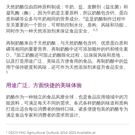
天然奶酪仅由四种原料制成：牛奶、盐、发酵剂（益生菌）和
凝乳酶（酶）。因为牛奶是主要原料，所以奶酪包含钙、蛋白
4
质和磷等众多与牛奶相同的营养成分。
盐是奶酪制作过程中
至关重要的一个部分，可帮助控制水分、质构、风味和功能，
4,5
同时作为一种天然添加剂来保证食品安全。
再制奶酪来自于天然奶酪，与天然奶酪包含钙、优质蛋白质和
磷等相同的重要营养。再制奶酪中还可添加额外的钙和维生素
5
D。
加工奶酪还可阻止奶酪陈化过程，以保留风味和质地，
以及打造用途广泛、美味且方便食用的食品。再制奶酪中的盐
用于保持硬度和风味，还可作为天然添加剂来提升食品安全。
5
用途广泛、方面快捷的美味体验
奶酪作为一种独立的食品风靡全球，也是食品应用领域中的万
能原料，可满足每天不同的需求。各式各样奶酪的味道和质构
打造出适合每位消费者的独特口味。诸多便捷包装的奶酪专为
满足食品专家和消费者的需求而设计。
1
OECD-FAO Agricultural Outlook 2014-2023.Available at: