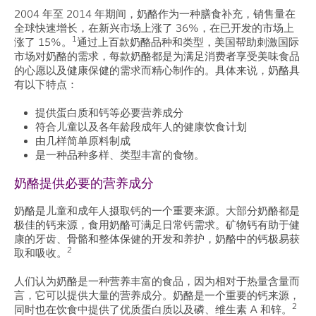
2004 年至 2014 年期间，奶酪作为一种膳食补充，销售量在
全球快速增长，在新兴市场上涨了 36%，在已开发的市场上
1
涨了 15%。
通过上百款奶酪品种和类型，美国帮助刺激国际
市场对奶酪的需求，每款奶酪都是为满足消费者享受美味食品
的心愿以及健康保健的需求而精心制作的。具体来说，奶酪具
有以下特点：
提供蛋白质和钙等必要营养成分
符合儿童以及各年龄段成年人的健康饮食计划
由几样简单原料制成
是一种品种多样、类型丰富的食物。
奶酪提供必要的营养成分
奶酪是儿童和成年人摄取钙的一个重要来源。大部分奶酪都是
极佳的钙来源，食用奶酪可满足日常钙需求。矿物钙有助于健
康的牙齿、骨骼和整体保健的开发和养护，奶酪中的钙极易获
2
取和吸收。
人们认为奶酪是一种营养丰富的食品，因为相对于热量含量而
言，它可以提供大量的营养成分。奶酪是一个重要的钙来源，
2
同时也在饮食中提供了优质蛋白质以及磷、维生素 A 和锌。