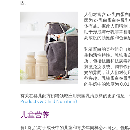
因。
人们对富含 α-乳白蛋
因为 α-乳白蛋白在母
体有益。据此人们猜测，
助于形成与母乳非常相
高浓度的胱氨酸和色氨
乳清蛋白的某些组分（
生物活性特性。乳铁蛋
质，包括抗菌和抗病毒
刺激免疫系统、调节铁
奶的异同，让人们对使
些兴趣。乳铁蛋白在母乳中
的牛奶中的浓度为 0.01
有关在婴儿配方奶粉领域应用美国乳清原料的更多信息
Products & Child Nutrition》
儿童营养
食用乳品对于成长中的儿童和青少年同样必不可少。低脂