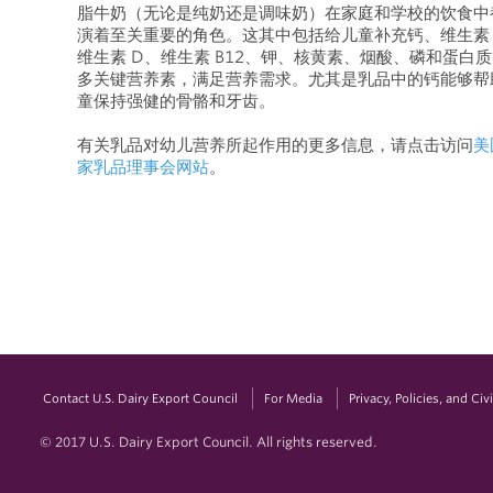
脂牛奶（无论是纯奶还是调味奶）在家庭和学校的饮食中
演着至关重要的角色。这其中包括给儿童补充钙、维生素 
维生素 D、维生素 B12、钾、核黄素、烟酸、磷和蛋白
多关键营养素，满足营养需求。尤其是乳品中的钙能够帮
童保持强健的骨骼和牙齿。
有关乳品对幼儿营养所起作用的更多信息，请点击访问
美
家乳品理事会网站
。
Contact U.S. Dairy Export Council
For Media
Privacy, Policies, and Ci
© 2017 U.S. Dairy Export Council. All rights reserved.