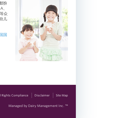
都扮
A、
质等众
助儿
国国
vil Rights Compliance
Disclaimer
Site Map
Managed by Dairy Management Inc. ™