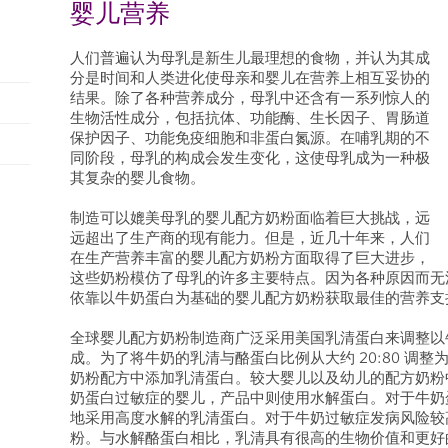
婴儿营养
人们普遍认为母乳是新生儿最理想的食物，并认为其成
分是时间和人类进化使母亲和婴儿在营养上相互妥协的
结果。除了各种营养成分，母乳中还含有一系列惊人的
生物活性成分，包括抗体、功能酶、生长因子、胃肠道
保护因子、功能免疫细胞和非蛋白氮源。在哺乳期的不
同阶段，母乳的构成会发生变化，这使母乳成为一种极
其复杂的婴儿食物。
制造可以媲美母乳的婴儿配方奶粉面临着巨大挑战，远
远超出了生产商的现有能力。但是，近几十年来，人们
在生产营养丰富的婴儿配方奶粉方面取得了巨大进步，
这些奶粉模仿了母乳的许多主要特点。因为各种原因而无
依靠以牛奶蛋白为基础的婴儿配方奶粉获取最佳的营养支
全球婴儿配方奶粉制造商广泛采用美国乳清蛋白来调整以
成。为了将牛奶的乳清与酪蛋白比例从大约 20:80 调整为
奶粉配方中添加乳清蛋白。较大婴儿以及幼儿的配方奶粉
奶蛋白过敏症的婴儿，产品中则使用水解蛋白。对于牛奶
地采用高度水解的乳清蛋白。对于牛奶过敏症发病风险较
粉。与水解酪蛋白相比，乳清具有很高的生物价值和更好