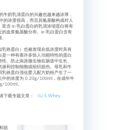
白的牛奶乳清蛋白的兴趣也越来越浓厚，
乳中的浓度很高，而且其氨基酸构成对人
富含 α-乳白蛋白的乳清浓缩蛋白将有
近的血浆氨基酸分布。α-乳白蛋白含有
酸。
如乳铁蛋白）也被发现在低浓度时具有
白是一种有着许多惊人功能特性的蛋白
特性、防止病原微生物在肠道中生长、
代谢和控制细胞或组织损伤。母乳和牛
用乳铁蛋白强化婴儿配方奶粉产生了一
的浓度为 0.20g/100ml，在成年牛
g/100ml。
，请下载专题文章：
《U.S.Whey
和脱