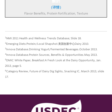
酸奶
（详情）
1
NMI 2011 Health and Wellness Trends Database; Slide 18.
2
Emerging Diets:Protein/Local Shapshot.美国创新中心Dairy 2010.
3
Innova Database.Drinking Yogurt/Fermented Beverages.October 2013.
4
Innova Database.Protein Sources, Benefits & Opportunities.May 2013.
5
DMIC White Paper, Breakfast:A Fresh Look at the Dairy Opportunity, Jan.
2013, page 5.
6
Category Review, Future of Dairy Dig Sights, Snacking IC, March 2013, slide
17.