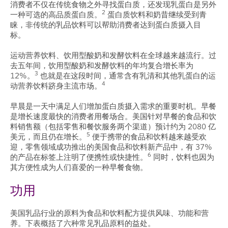
消费者不仅在传统食物之外寻找蛋白质，还发现乳蛋白是另外
2
一种可选的高品质蛋白质。
蛋白质饮料和奶昔继续受到青
睐，非传统的乳品饮料可以帮助消费者达到蛋白质摄入目
标。
运动营养饮料、饮用型酸奶和发酵饮料在全球越来越流行。过
去五年间，饮用型酸奶和发酵饮料的年均复合增长率为
3
12%。
也就是在这段时间，通常含有乳清和其他乳蛋白的运
4
动营养饮料跻身主流市场。
早晨是一天中满足人们增加蛋白质摄入需求的重要时机。早餐
是增长速度最快的消费者用餐场合。美国针对早餐的食品和饮
料销售额（包括零售和餐饮服务两个渠道）预计约为 2080 亿
5
美元，而且仍在增长。
便于携带的食品和饮料越来越受欢
迎，零售领域成功推出的美国食品和饮料新产品中，有 37%
6
的产品在标签上注明了便携性或快捷性。
同时，饮料也因为
其方便性成为人们喜爱的一种早餐食物。
功用
美国乳品行业的原料为食品和饮料配方提供风味、功能和营
养。下表概括了六种常见乳品原料的益处。