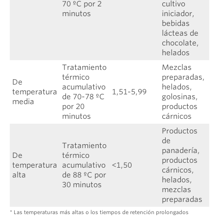
70 ºC por 2
cultivo
minutos
iniciador,
bebidas
lácteas de
chocolate,
helados
Tratamiento
Mezclas
térmico
preparadas,
De
acumulativo
helados,
temperatura
1,51-5,99
de 70-78 ºC
golosinas,
media
por 20
productos
minutos
cárnicos
Productos
de
Tratamiento
panadería,
De
térmico
productos
temperatura
acumulativo
<1,50
cárnicos,
alta
de 88 ºC por
helados,
30 minutos
mezclas
preparadas
* Las temperaturas más altas o los tiempos de retención prolongados