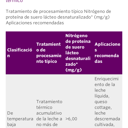
térmico
Tratamiento de procesamiento típico Nitrógeno de
proteína de suero lácteo desnaturalizado* (mg/g)
Aplicaciones recomendadas
Nitrógeno
de proteína
Tratamient
Aplicacione
de suero
Clasificació
o de
s
lácteo
n
procesamie
recomenda
desnaturali
nto típico
das
zado*
(mg/g)
Enriquecimi
ento de la
leche
líquida,
Tratamiento
queso
térmico
cottage,
De
acumulativo
leche
temperatura
de la leche a
>6,00
descremada
baja
no más de
cultivada,