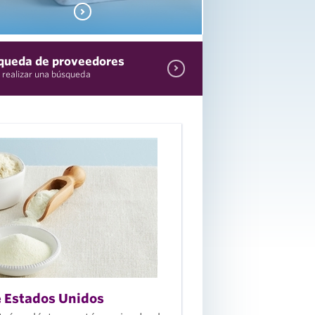
queda de proveedores
realizar una búsqueda
La industria láctea
estadounidense
ofrece una amplia
variedad de
productos,
procesos y
e Estados Unidos
capacidades de