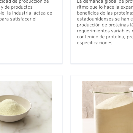
el
mundo, basadas
cidad de producción de
La demanda global de prot
das
en los principios
o y de productos
ritmo que lo hace la expa
en
de compromiso,
, la industria láctea de
beneficios de las proteín
a de
integridad y
para satisfacer el
estadounidenses se han e
colaboración.
producción de proteínas lá
requerimientos variables 
contenido de proteína, pr
especificaciones.