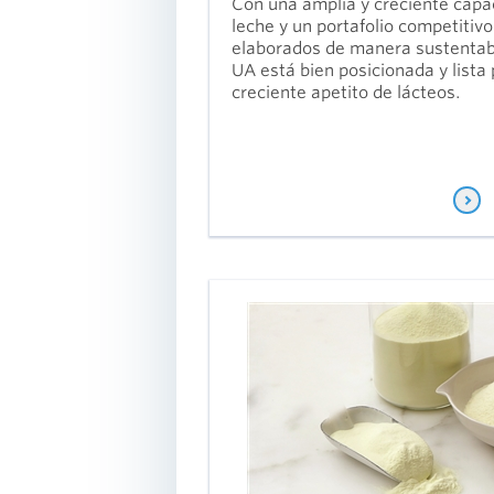
durante todo 
Con una amplia y creciente capa
año y sus sóli
leche y un portafolio competitiv
capacidades 
elaborados de manera sustentable
toda la caden
UA está bien posicionada y lista 
abasto
creciente apetito de lácteos.