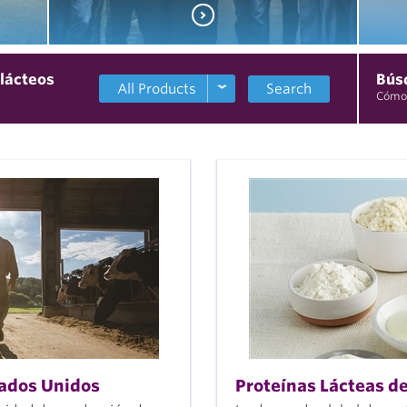
 lácteos
Bús
Search
Cómo 
Los granjeros
lecheros, los
proveedores y las
áctea
instituciones de
se
productos lácteos
dad
estadounidenses
s a
tienen la
intención de
establecer
relaciones
significativas con
tados Unidos
Proteínas Lácteas d
clientes de todo el