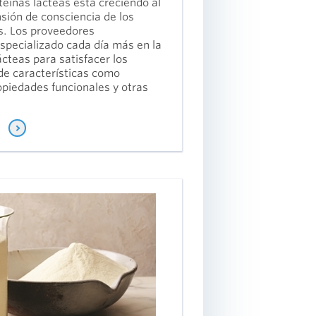
entrega que
eínas lácteas está creciendo al
pueden ayudar a
nsión de consciencia de los
acelerar el
as. Los proveedores
crecimiento de
specializado cada día más en la
los clientes.
cteas para satisfacer los
de características como
opiedades funcionales y otras