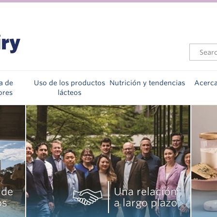
a de
Uso de los productos
Nutrición y tendencias
Acerc
ores
lácteos
 de
Una relación
os
a largo plazo