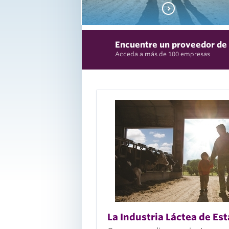
Encuentre un proveedor de
Acceda a más de 100 empresas
La industria l
estadouniden
brinda seguri
de suministro
través de sus
abundantes y
ampliables
recursos,
La Industria Láctea de Es
producción