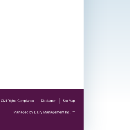
d Civil Rights Compliance
Disclaimer
Site Map
Managed by Dairy Management Inc. ™