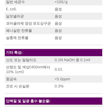
일반 세균수
<100/g
E. coli
음성
살모넬라균
음성
코어귤라제 양성 포도상구균
음성
페니실린 잔류물
음성
살충제 잔류물
음성
기타 특성:
산도 또는 알칼리도
0.1N NaOH 중 0.1ml
선명도 및 색상(400nm에서
0.01
10% 1cm)
중금속
<5.0ppm
건조 시 손실분
0.3%
단백질 및 일광 흡수 불순물: