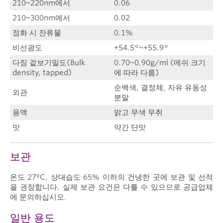
210~220nm에서
0.06
210~300nm에서
0.02
점화 시 잔류물
0.1%
비선광도
+54.5°~+55.9°
다짐 겉보기밀도(Bulk
0.70~0.90g/ml (메쉬 크기
density, tapped)
에 따라 다름)
순백색, 결정체, 자유 유동성
외관
분말
용액
맑고 무색 무취
맛
약간 단맛
보관
온도 27ºC, 상대습도 65% 이하의 건냉한 곳에 보관 및 선적
을 권장합니다. 실제 보관 요건은 다를 수 있으므로 공급업체
에 문의하십시오.
일반 용도