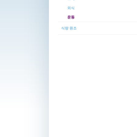
외식
운동
식량 원조