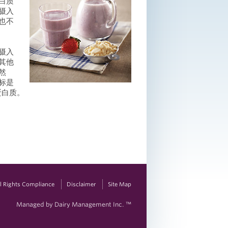
白质
摄入
也不
摄入
其他
然
标是
白和牛奶蛋白等优质蛋白质。
vil Rights Compliance
Disclaimer
Site Map
Managed by Dairy Management Inc. ™