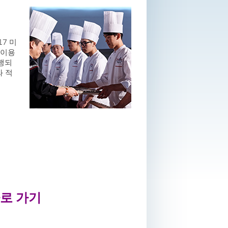
7 미
 이용
진행되
와 적
바로 가기