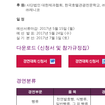
후 원:
사단법인 대한제과협회, 한국호텔관광전문학교, ㈜동
㈜제니코
일 정
예선서류마감: 2017년 5월 15일 (월)
예 선 발 표: 2017년 5월 24일 (수)
실 기 본 선: 2017년 7월 1일 (토)
다운로드 (신청서 및 참가규정집)
경연분류
경연부문
품 목
천연발효빵, 식빵류,
빵류
일반빵류, 그 외 빵류