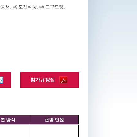
서, ㈜ 로젠식품, ㈜ 르구르망,
경연
방식
선발
인원