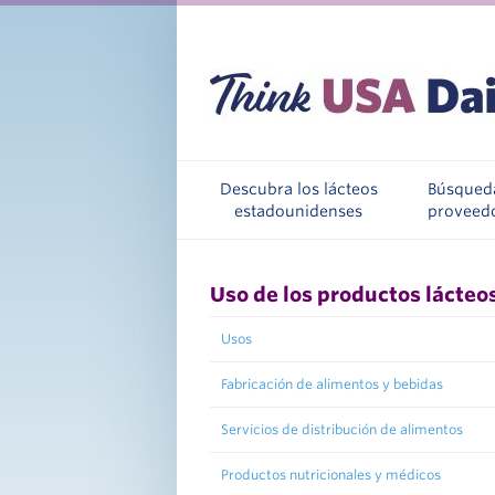
Descubra los lácteos
Búsqued
estadounidenses
proveed
Uso de los productos lácteo
Usos
Fabricación de alimentos y bebidas
Servicios de distribución de alimentos
Productos nutricionales y médicos