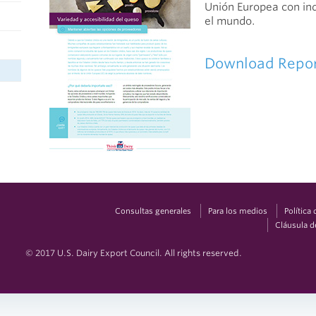
Unión Europea con ind
el mundo.
Download Repo
Consultas generales
Para los medios
Política
Cláusula d
© 2017 U.S. Dairy Export Council. All rights reserved.