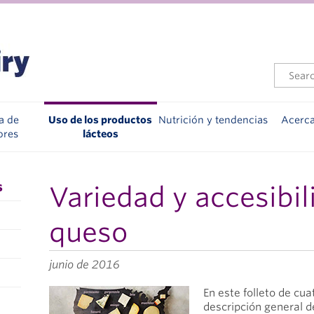
a de
Uso de los productos
Nutrición y tendencias
Acerc
ores
lácteos
s
Variedad y accesibil
queso
junio de 2016
En este folleto de cu
descripción general de