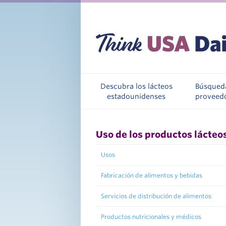
Descubra los lácteos
Búsqued
estadounidenses
proveed
Uso de los productos lácteo
Usos
Fabricación de alimentos y bebidas
Servicios de distribución de alimentos
Productos nutricionales y médicos