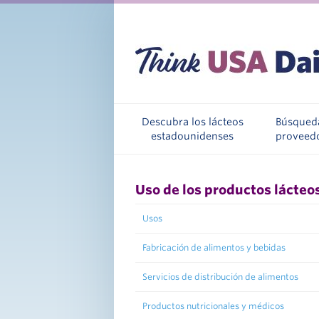
Descubra los lácteos
Búsqued
estadounidenses
proveed
Uso de los productos lácteo
Usos
Fabricación de alimentos y bebidas
Servicios de distribución de alimentos
Productos nutricionales y médicos