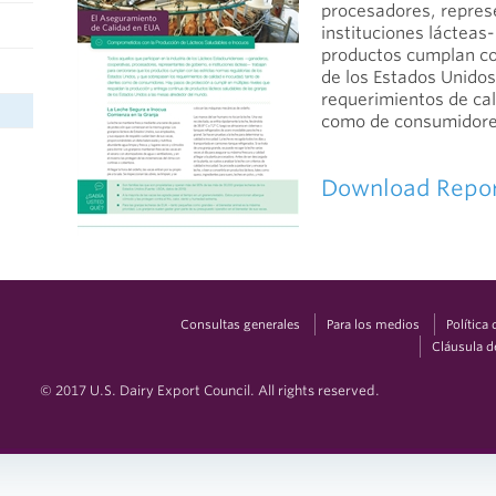
procesadores, repres
instituciones lácteas
productos cumplan co
de los Estados Unidos
requerimientos de cal
como de consumidore
Download Repo
Consultas generales
Para los medios
Política
Cláusula d
© 2017 U.S. Dairy Export Council. All rights reserved.