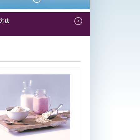
方法
米国乳製品業界
は、顧客の求める
多様な製品、生産
技術、供給余力を