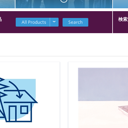
品
検索
Search
米国の酪農家、輸
てい
出業者や企業 は、
を通
「 信念 」 を持っ
界全
て「 誠意的 」
給余
「協力姿勢」 で 世