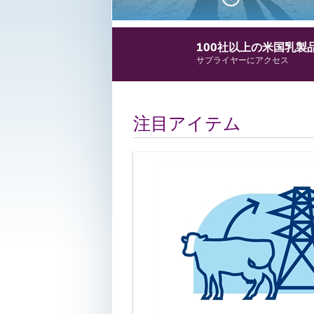
100社以上の米国乳製
サプライヤーにアクセス
注目アイテム
豊富で拡大し
る資源、年間
じた生産、業
体における供