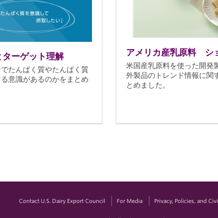
アメリカ産乳原料 シ
とターゲット理解
米国産乳原料を使った開発
ンでたんぱく質やたんぱく質
外製品のトレンド情報に関
する意識があるのかをまとめ
とめました。
Contact U.S. Dairy Export Council
For Media
Privacy, Policies, and Ci