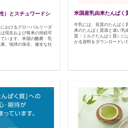
国乳
界 の顧客との間に
定的
有意義な関係が築
給し
かれることを願っ
米国産乳由来たんぱく
性）とスチュワードシ
ています。
牛乳には、良質のたんぱく
任におけるグロ一バルリ一ダ
来のたんぱく質源と違い乳
界は現在および将来の持続可
質・ミルクたんぱく質）に
しています。米国の酪農
・
乳
かる資料をダウンロードい
健康、地球の保全、健全な社