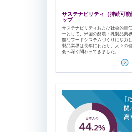
力があり、米
製品業界は安
に乳製品を供
サステナビリティ（持続可能
ます。
ップ
サステナビリティおよび社会的責
ーとして、米国の酪農
・
乳製品業
能なフードシステムづくりに尽力
製品業界は長年にわたり、人々の
会へ深く関わってきました
。